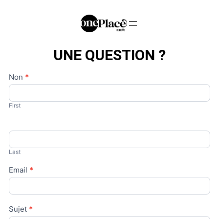
UNE QUESTION ?
Contact
Non
*
Us
First
Last
Email
*
Sujet
*